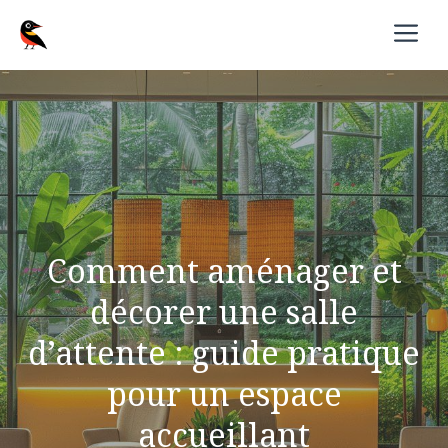
Aller
M
au
contenu
Comment aménager et
décorer une salle
d’attente : guide pratique
pour un espace
accueillant