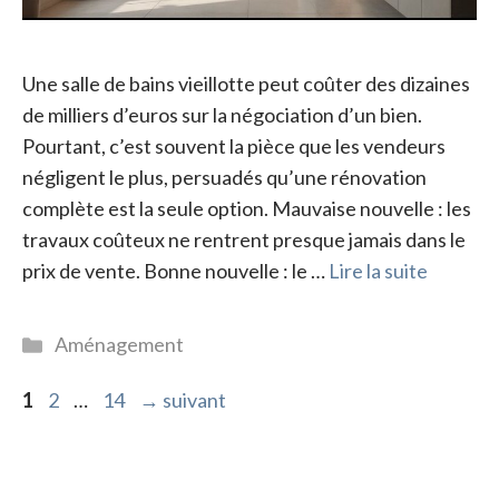
Une salle de bains vieillotte peut coûter des dizaines
de milliers d’euros sur la négociation d’un bien.
Pourtant, c’est souvent la pièce que les vendeurs
négligent le plus, persuadés qu’une rénovation
complète est la seule option. Mauvaise nouvelle : les
travaux coûteux ne rentrent presque jamais dans le
prix de vente. Bonne nouvelle : le …
Lire la suite
Catégories
Aménagement
Page
Page
Page
1
2
…
14
→
suivant