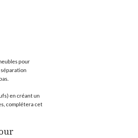
 meubles pour
e séparation
pas.
ufs) en créant un
es, complétera cet
jour