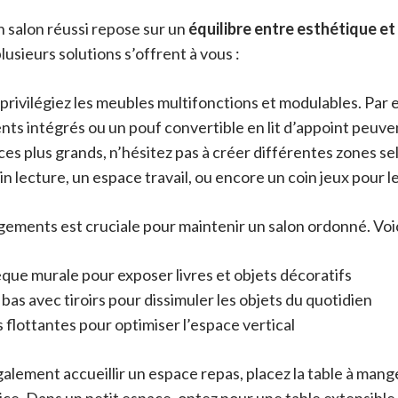
salon réussi repose sur un
équilibre entre esthétique et 
lusieurs solutions s’offrent à vous :
 privilégiez les meubles multifonctions et modulables. Par 
ts intégrés ou un pouf convertible en lit d’appoint peuven
aces plus grands, n’hésitez pas à créer différentes zones se
in lecture, un espace travail, ou encore un coin jeux pour l
gements est cruciale pour maintenir un salon ordonné. Voic
que murale pour exposer livres et objets décoratifs
as avec tiroirs pour dissimuler les objets du quotidien
flottantes pour optimiser l’espace vertical
également accueillir un espace repas, placez la table à mange