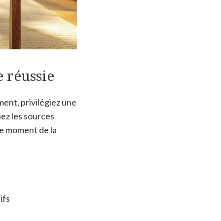
e réussie
ment, privilégiez une
iez les sources
ue moment de la
ifs