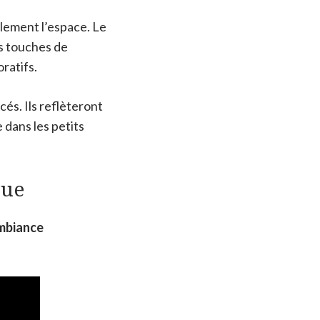
llement l’espace. Le
es touches de
ratifs.
és. Ils reflèteront
 dans les petits
que
mbiance