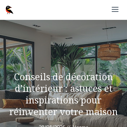
Aller
M
au
contenu
Conseils de décoration
d’intérieur : astuces et
inspirations pour
réinventer votre maison