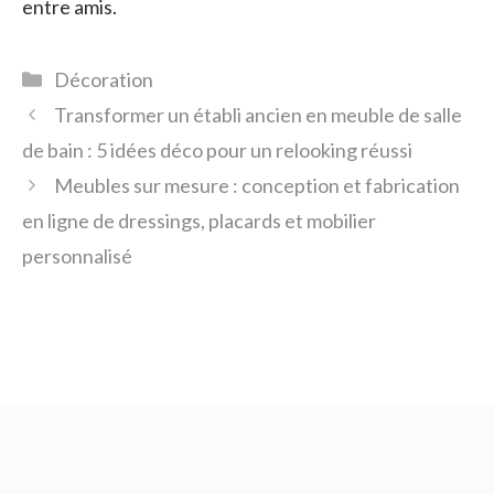
entre amis.
Catégories
Décoration
Transformer un établi ancien en meuble de salle
de bain : 5 idées déco pour un relooking réussi
Meubles sur mesure : conception et fabrication
en ligne de dressings, placards et mobilier
personnalisé