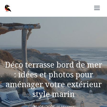
Aller
M
au
contenu
Déco terrasse bord de mer
: idées et photos pour
aménager votre extérieur
style marin