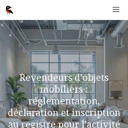
Aller
M
au
contenu
Revendeurs d’objets
mobiliers :
réglementation,
déclaration et inscription
au registre pour l’activité