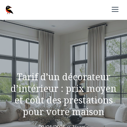
Aller
M
au
contenu
Tarif d’un décorateur
d’intérieur : prix moyen
et coût des prestations
pour votre maison