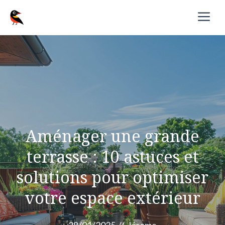
Aller
M
au
contenu
Aménager une grande
terrasse : 10 astuces et
solutions pour optimiser
votre espace extérieur