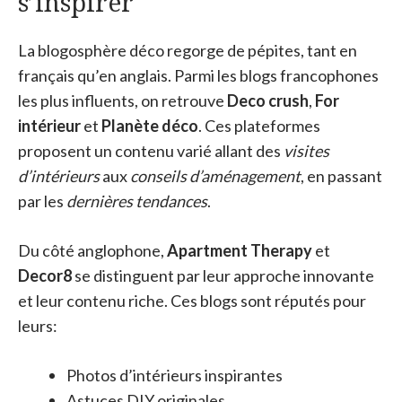
s’inspirer
La blogosphère déco regorge de pépites, tant en
français qu’en anglais. Parmi les blogs francophones
les plus influents, on retrouve
Deco crush
,
For
intérieur
et
Planète déco
. Ces plateformes
proposent un contenu varié allant des
visites
d’intérieurs
aux
conseils d’aménagement
, en passant
par les
dernières tendances
.
Du côté anglophone,
Apartment Therapy
et
Decor8
se distinguent par leur approche innovante
et leur contenu riche. Ces blogs sont réputés pour
leurs:
Photos d’intérieurs inspirantes
Astuces DIY originales