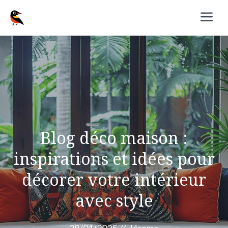
Aller
M
au
contenu
Blog déco maison :
inspirations et idées pour
décorer votre intérieur
avec style