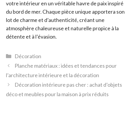
votre intérieur en un véritable havre de paix inspiré
du bord de mer. Chaque pièce unique apportera son
lot de charme et d’authenticité, créant une
atmosphère chaleureuse et naturelle propice à la
détente et à l’évasion.
Catégories
Décoration
Planche matériaux : idées et tendances pour
l’architecture intérieure et la décoration
Décoration intérieure pas cher : achat d’objets
déco et meubles pour la maison à prix réduits