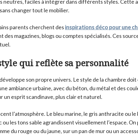
es neutres, faciles à intégrer dans différents styles. Cett
sans changer tout le mobilier.
rtains parents cherchent des
inspirations déco pour une c
t des magazines, blogs ou comptes spécialisés. Ces sources
tuel.
style qui reflète sa personnalité
éveloppe son propre univers. Le style de la chambre doit 
une ambiance urbaine, avec du béton, du métal et des cou
 un esprit scandinave, plus clair et naturel.
cent l’atmosphère. Le bleu marine, le gris anthracite ou le 
 ou les tons sable agrandissent visuellement l’espace. On 
mme du rouge ou du jaune, sur un pan de mur ou un accesso