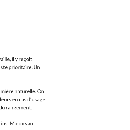
lle, il y reçoit
ste prioritaire. Un
umière naturelle. On
leurs en cas d’usage
 du rangement.
tins. Mieux vaut