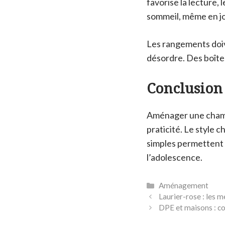
favorise la lecture,
sommeil, même en j
Les rangements doiv
désordre. Des boîtes
Conclusion
Aménager une chamb
praticité. Le style c
simples permettent 
l’adolescence.
Catégories
Aménagement
Laurier-rose : les me
DPE et maisons : c