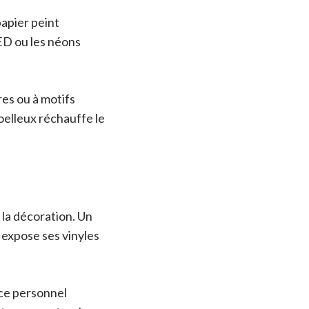
papier peint
ED ou les néons
res ou à motifs
oelleux réchauffe le
 la décoration. Un
 expose ses vinyles
ace personnel