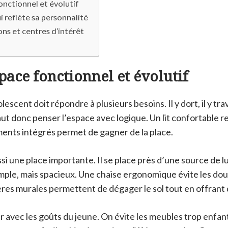
onctionnel et évolutif
ui reflète sa personnalité
ons et centres d’intérêt
pace fonctionnel et évolutif
scent doit répondre à plusieurs besoins. Il y dort, il y travai
faut donc penser l’espace avec logique. Un lit confortable re
nts intégrés permet de gagner de la place.
i une place importante. Il se place près d’une source de l
imple, mais spacieux. Une chaise ergonomique évite les dou
res murales permettent de dégager le sol tout en offrant
r avec les goûts du jeune. On évite les meubles trop enfan